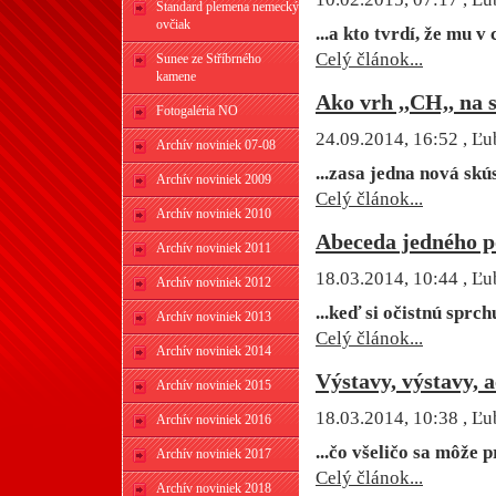
Štandard plemena nemecký
ovčiak
...a kto tvrdí, že mu v
Celý článok...
Sunee ze Stříbrného
kamene
Ako vrh ,,CH,, na sv
Fotogaléria NO
24.09.2014, 16:52
, Ľu
Archív noviniek 07-08
...zasa jedna nová skú
Archív noviniek 2009
Celý článok...
Archív noviniek 2010
Abeceda jedného pô
Archív noviniek 2011
18.03.2014, 10:44
, Ľu
Archív noviniek 2012
...keď si očistnú sprc
Archív noviniek 2013
Celý článok...
Archív noviniek 2014
Výstavy, výstavy, ac
Archív noviniek 2015
18.03.2014, 10:38
, Ľu
Archív noviniek 2016
...čo všeličo sa môže 
Archív noviniek 2017
Celý článok...
Archív noviniek 2018