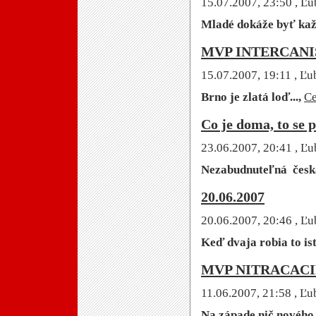
15.07.2007, 23:50
, Ľu
Mladé dokáže byť každ
MVP INTERCANIS 
15.07.2007, 19:11
, Ľu
Brno je zlatá loď...,
Ce
Co je doma, to se p
23.06.2007, 20:41
, Ľu
Nezabudnuteľná česká 
20.06.2007
20.06.2007, 20:46
, Ľu
Keď dvaja robia to isté
MVP NITRACACIB
11.06.2007, 21:58
, Ľu
Na západe nič nového.