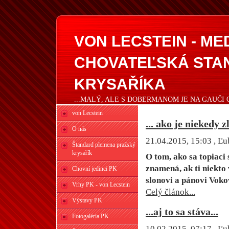
VON LECSTEIN - M
CHOVATEĽSKÁ STA
KRYSAŘÍKA
...MALÝ, ALE S DOBERMANOM JE NA GAUČI 
von Lecstein
... ako je niekedy z
O nás
21.04.2015, 15:03
, Ľu
Štandard plemena pražský
krysařík
O tom, ako sa topiaci
znamená, ak ti niekto 
Chovní jedinci PK
slonovi a pánovi Vokov
Vrhy PK - von Lecstein
Celý článok...
Výstavy PK
...aj to sa stáva...
Fotogaléria PK
10.02.2015, 07:17
, Ľu