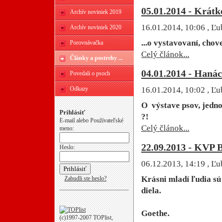
05.01.2014 - Krátk
Archív noviniek 2019
16.01.2014, 10:06
, Ľu
Archív noviniek 2020
...o vystavovaní, chove
Porovnávačka
Celý článok...
Články a postrehy ...
04.01.2014 - Haná
Povedali o psoch
Odkazy
16.01.2014, 10:02
, Ľu
O výstave psov, jednom
Prihlásiť
?!
E-mail alebo Používateľské
Celý článok...
meno:
22.09.2013 - KVP 
Heslo:
06.12.2013, 14:19
, Ľu
Krásni mladí ľudia sú
Zabudli ste heslo?
diela.
J.
Goethe.
(c)1997-2007 TOPlist,