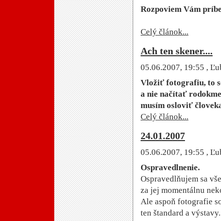
Rozpoviem Vám príbeh
Celý článok...
Ach ten skener....
05.06.2007, 19:55
, Ľu
Vložiť fotografiu, to s
a nie načítať rodokmen
musím osloviť človeka,
Celý článok...
24.01.2007
05.06.2007, 19:55
, Ľu
Ospravedlnenie.
Ospravedlňujem sa všet
za jej momentálnu neko
Ale aspoň fotografie s
ten štandard a výstavy.