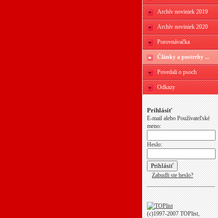
Archív noviniek 2019
Archív noviniek 2020
Porovnávačka
Články a postrehy ...
Povedali o psoch
Odkazy
Prihlásiť
E-mail alebo Používateľské
meno:
Heslo:
Zabudli ste heslo?
(c)1997-2007 TOPlist,