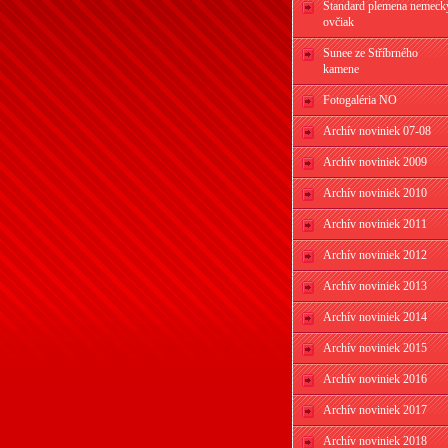
Štandard plemena nemeck
ovčiak
Sunee ze Stříbrného
kamene
Fotogaléria NO
Archív noviniek 07-08
Archív noviniek 2009
Archív noviniek 2010
Archív noviniek 2011
Archív noviniek 2012
Archív noviniek 2013
Archív noviniek 2014
Archív noviniek 2015
Archív noviniek 2016
Archív noviniek 2017
Archív noviniek 2018