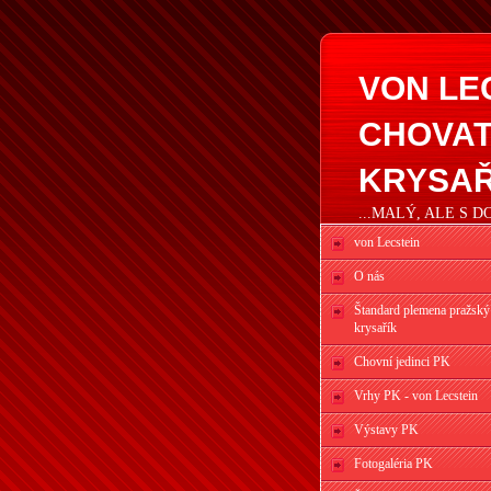
VON LE
CHOVAT
KRYSAŘ
...MALÝ, ALE S 
von Lecstein
O nás
Štandard plemena pražský
krysařík
Chovní jedinci PK
Vrhy PK - von Lecstein
Výstavy PK
Fotogaléria PK