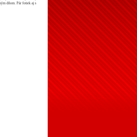
ným dňom. Pár fotiek aj s