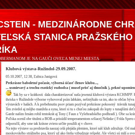
CSTEIN - MEDZINÁRODNE CH
EĽSKÁ STANICA PRAŽSKÉHO
ÍKA
DOBERMANOM JE NA GAUČI OVEĽA MENEJ MIESTA.
Klubová výstava-Ružindol-29.09.2007.
05.10.2007, 12:38
, Ľubica Janigová
Prekrásne baboletné počasie, výborná účasť členov klubu...,
... usmievavý a trochu exotický rozhodca ( musel prísť aj tlmočník ), pekné upomie
. Tak by sa v krátkosti dala charakterizovať naša jesenná klubová výstava KCHMPP.
ihriska v Ružindole výborne vyhovoval psím labkám, nešmýkalo sa im, ako to občas býva p
výstavách v halách. A k prebehnutiu psov priam pozýval prekrásne pokosený trávnik tunaj
Ten zviedol aj môjho manžela a syna, ktorí si tu s chuťou zakopali do lopty s tunajšími deť
Garde našim fenám robil tentokrát aj Tony ( Faun z Vyšehradského podhradí ). Obe sa krásn
Poľska ocenil obe titulmi a BOB-a prisúdil temperamentom sršiacej Nelinke ( Frída Spero
odporučil, aby sme tak krásne zviera určite použili aj v chove.
Na tejto výstave sa predstavila naozaj celá plejáda plemien, ktoré náš klub združuje. Od mal
moskovského strážneho psa, ktorý už ako šteňa vzbudzuje rešpekt. Ale všetci sú milí a svo