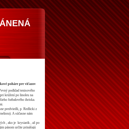
RÁNENÁ
nkové poháre pre víťazov
 Pevný podklad tenisového
ri krúžení po linoleu na
šieho futbalového ihriska.
mi.
e predviedli, p. Redlicki z
 meliora). A súčasne nám
ých , ako je krysiarik , až po
jim pánom určite prinášajú