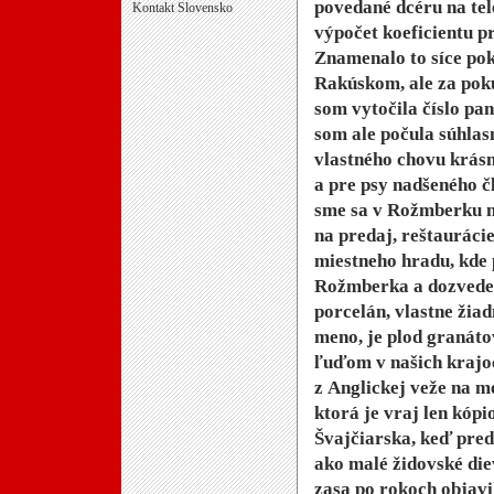
povedané dcéru na tel
Kontakt Slovensko
výpočet koeficientu pr
Znamenalo to síce po
Rakúskom, ale za pokus
som vytočila číslo pan
som ale počula súhlas
vlastného chovu krásn
a pre psy nadšeného č
sme sa v Rožmberku n
na predaj, reštaurácie
miestneho hradu, kde 
Rožmberka a dozvedeli
porcelán, vlastne žia
meno, je plod granáto
ľuďom v našich krajo
z Anglickej veže na m
ktorá je vraj len kópi
Švajčiarska, keď predl
ako malé židovské die
zasa po rokoch objavil