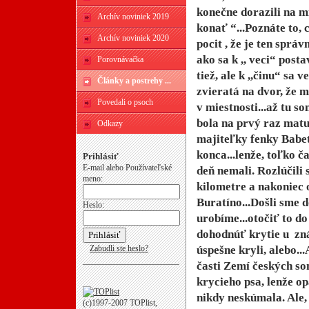
konečne dorazili na m
Archív noviniek 2019
konať “...Poznáte to, 
Archív noviniek 2020
pocit , že je ten sprá
ako sa k ,, veci“ posta
Porovnávačka
tiež, ale k ,,činu“ sa
Články a postrehy ...
zvieratá na dvor, že m
Povedali o psoch
v miestnosti...až tu so
bola na prvý raz matu
Odkazy
majiteľky fenky Babe
konca...lenže, toľko ča
Prihlásiť
E-mail alebo Používateľské
deň nemali. Rozlúčili 
meno:
kilometre a nakoniec
Buratíno...Došli sme d
Heslo:
urobíme...otočiť to do
dohodnúť krytie u zn
Zabudli ste heslo?
úspešne kryli, alebo..
časti Zemí českých so
krycieho psa, lenže op
nikdy neskúmala. Ale,
(c)1997-2007 TOPlist,