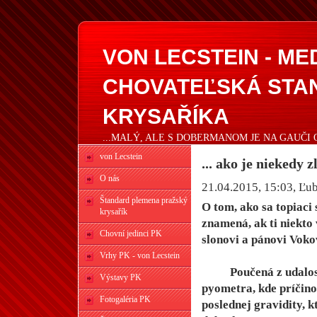
VON LECSTEIN - M
CHOVATEĽSKÁ STA
KRYSAŘÍKA
...MALÝ, ALE S DOBERMANOM JE NA GAUČI 
von Lecstein
... ako je niekedy z
O nás
21.04.2015, 15:03
, Ľu
Štandard plemena pražský
O tom, ako sa topiaci
krysařík
znamená, ak ti niekto 
Chovní jedinci PK
slonovi a pánovi Vokov
Vrhy PK - von Lecstein
Poučená z udalosti s
Výstavy PK
pyometra, kde príčino
Fotogaléria PK
poslednej gravidity, 