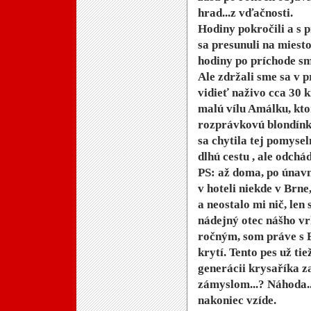
hrad...z vďačnosti.
Hodiny pokročili a s p
sa presunuli na miesto 
hodiny po príchode sm
Ale zdržali sme sa v p
vidieť naživo cca 30 k
malú vílu Amálku, kto
rozprávkovú blondínk
sa chytila tej pomysel
dlhú cestu , ale odchá
PS: až doma, po únavn
v hoteli niekde v Brn
a neostalo mi nič, len 
nádejný otec nášho vr
ročným, som práve s B
krytí. Tento pes už ti
generácii krysaříka 
zámyslom...? Náhoda..
nakoniec vzíde.