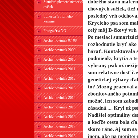
dobrého stavu materni
Štandard plemena nemecký
ovčiak
chovných sučiek, tiež
posledný vrh odchoval
Sunee ze Stříbrného
kamene
Krycieho psa som mala
celý môj B-čkový vrh /
Fotogaléria NO
Po mesiaci sumarizáci
Archív noviniek 07-08
rozhodnutie kryť ako
Archív noviniek 2009
hárať. Kontaktovala s
podmienky krytia a te
Archív noviniek 2010
vybraný psík už nežij
Archív noviniek 2011
som relatívne dosť ča
Archív noviniek 2012
genetickej výbavy ďal
to? Mozog pracoval a
Archív noviniek 2013
zbonitovaného potomka
Archív noviniek 2014
možné, len som zabudl
Archív noviniek 2015
zásadná...,, Kryl už ps
Nadišiel optimálny de
Archív noviniek 2016
a keďže cesta bola ďa
Archív noviniek 2017
skoro ráno. Aj som sa
inom, ako na monitore
Archív noviniek 2018