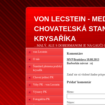
VON LECSTEIN - M
CHOVATEĽSKÁ STA
KRYSAŘÍKA
...MALÝ, ALE S DOBERMANOM JE NA GAUČI 
von Lecstein
Komentáre
O nás
MVP Bratislava 18.08.2013
Barborkin návrat :o)
Štandard plemena pražský
krysařík
Zatiaľ nie sú vložené žiadne prísp
Chovní jedinci PK
Pridať komentár
Vrhy PK - von Lecstein
Výstavy PK
Meno:
Fotogaléria PK
Názov: