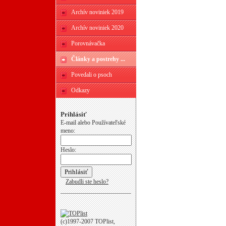
Archív noviniek 2019
Archív noviniek 2020
Porovnávačka
Články a postrehy ...
Povedali o psoch
Odkazy
Prihlásiť
E-mail alebo Používateľské
meno:
Heslo:
Zabudli ste heslo?
(c)1997-2007 TOPlist,