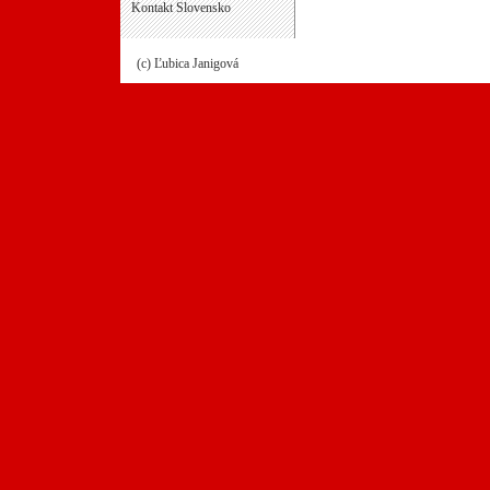
Kontakt Slovensko
(c) Ľubica Janigová