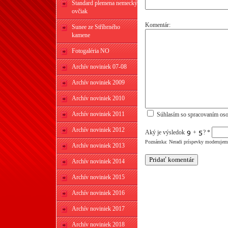
Štandard plemena nemecký
ovčiak
Komentár:
Sunee ze Stříbrného
kamene
Fotogaléria NO
Archív noviniek 07-08
Archív noviniek 2009
Archív noviniek 2010
Archív noviniek 2011
Súhlasím so spracovaním oso
Archív noviniek 2012
Aký je výsledok
+
?
*
Poznámka: Neradi príspevky moderujeme
Archív noviniek 2013
Archív noviniek 2014
Archív noviniek 2015
Archív noviniek 2016
Archív noviniek 2017
Archív noviniek 2018