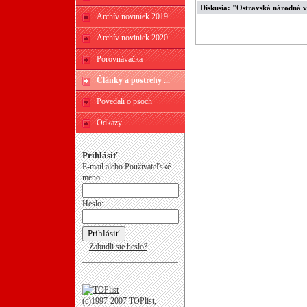
Diskusia: "Ostravská národná v
Archív noviniek 2019
Archív noviniek 2020
Porovnávačka
Články a postrehy ...
Povedali o psoch
Odkazy
Prihlásiť
E-mail alebo Používateľské
meno:
Heslo:
Zabudli ste heslo?
(c)1997-2007 TOPlist,