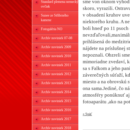
sme von oknom vyhodili
Štandard plemena nemecký
ovčiak
skoro, vyrazili. Ostra
v obsadení kruhov uved
Sunee ze Stříbrného
kamene
niektorého kruhu. A ne
boli hneď po 11 psoch
Fotogaléria NO
nevzďaľovali,maximáln
Archív noviniek 07-08
prihlásená do medzitri
Archív noviniek 2009
nájdete na príslušnej s
nepoznali. Obzreli sme
Archív noviniek 2010
mimoriadne zvedaví, k
Archív noviniek 2011
sa s Falkom a jeho pa
Archív noviniek 2012
záverečných súťaží, k
miesto a na obrovskú r
Archív noviniek 2013
ona sama.Jediné, čo n
Archív noviniek 2014
atmosféry ponúknuť aj 
Archív noviniek 2015
fotoaparátu ,ako na po
Archív noviniek 2016
« Späť
Archív noviniek 2017
Archív noviniek 2018