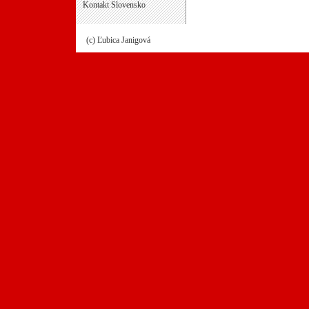
Kontakt Slovensko
(c) Ľubica Janigová