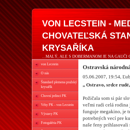
VON LECSTEIN - M
CHOVATEĽSKÁ STA
KRYSAŘÍKA
...MALÝ, ALE S DOBERMANOM JE NA GAUČI 
von Lecstein
Ostravská národná 
O nás
05.06.2007, 19:54
, Ľu
Štandard plemena pražský
,, Ostravo, srdce rudé,
krysařík
Chovní jedinci PK
Požičala som si pár sl
veľmi radi celá rodina
Vrhy PK - von Lecstein
funguje megakino, je 
Výstavy PK
potrebných vecí pre ku
Fotogaléria PK
naše feny prihlasovali