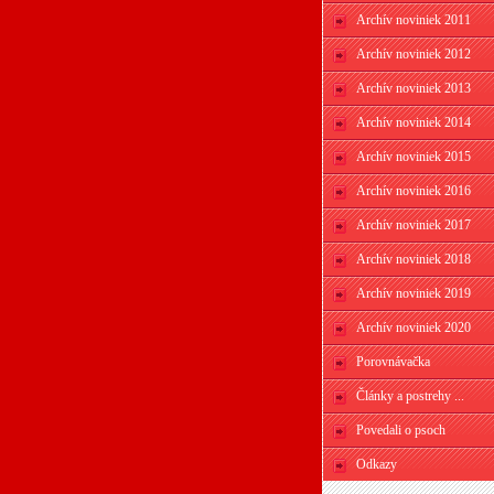
Archív noviniek 2011
Archív noviniek 2012
Archív noviniek 2013
Archív noviniek 2014
Archív noviniek 2015
Archív noviniek 2016
Archív noviniek 2017
Archív noviniek 2018
Archív noviniek 2019
Archív noviniek 2020
Porovnávačka
Články a postrehy ...
Povedali o psoch
Odkazy