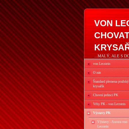
VON LE
CHOVAT
KRYSAŘ
...MALÝ, ALE S 
von Lecstein
O nás
Štandard plemena pražský
krysařík
Chovní jedinci PK
Vrhy PK - von Lecstein
Výstavy PK
Výstavy - Aurora von
Lecstein