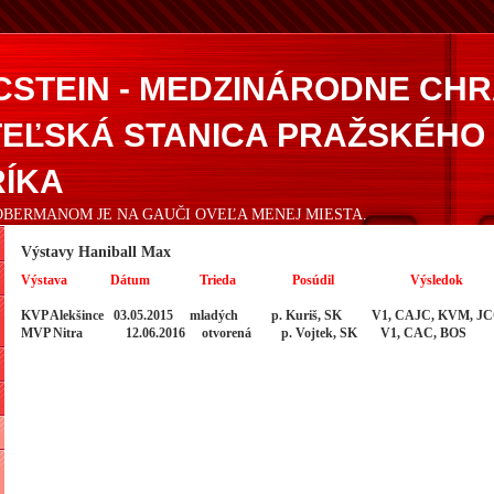
CSTEIN - MEDZINÁRODNE CH
EĽSKÁ STANICA PRAŽSKÉHO
ÍKA
DOBERMANOM JE NA GAUČI OVEĽA MENEJ MIESTA.
Výstavy Haniball Max
Výstava Dátum Trieda Posúdil Výsledok
KVP Alekšince 03.05.2015 mladých p. Kuriš, SK V1, CAJC, KVM, J
MVP Nitra 12.06.2016 otvorená p. Vojtek, SK V1, CAC, BOS