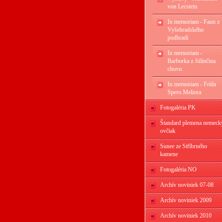
von Lecstein
In memoriam - Faun z
Vyšehradského
podhradí
In memoriam -
Barborka z Júlinčina
chovu
In memoriam - Frída
Spero Meliora
Fotogaléria PK
Štandard plemena nemeck
ovčiak
Sunee ze Stříbrného
kamene
Fotogaléria NO
Archív noviniek 07-08
Archív noviniek 2009
Archív noviniek 2010