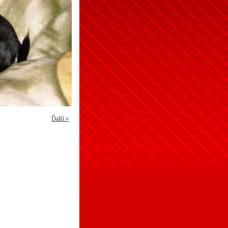
Ďalší »