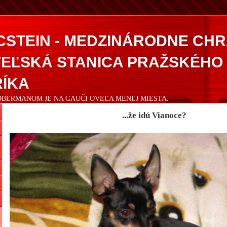
CSTEIN - MEDZINÁRODNE CH
EĽSKÁ STANICA PRAŽSKÉHO
ÍKA
DOBERMANOM JE NA GAUČI OVEĽA MENEJ MIESTA.
...že idú Vianoce?