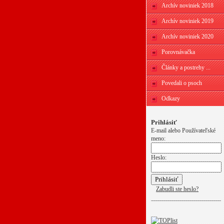
Archív noviniek 2018
Archív noviniek 2019
Archív noviniek 2020
Porovnávačka
Články a postrehy ...
Povedali o psoch
Odkazy
Prihlásiť
E-mail alebo Používateľské
meno:
Heslo:
Zabudli ste heslo?