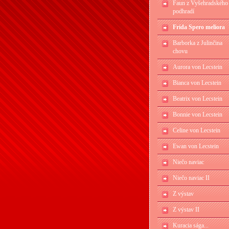
Faun z Vyšehradského
podhradí
Frída Spero meliora
Barborka z Julinčina
chovu
Aurora von Lecstein
Bianca von Lecstein
Beatrix von Lecstein
Bonnie von Lecstein
Celine von Lecstein
Ewan von Lecstein
Niečo naviac
Niečo naviac II
Z výstav
Z výstav II
Kuracia sága...