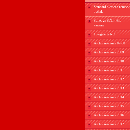
Štandard plemena nemeck
ovčiak
Sunee ze Stříbrného
kamene
Fotogaléria NO
Archív noviniek 07-08
Archív noviniek 2009
Archív noviniek 2010
Archív noviniek 2011
Archív noviniek 2012
Archív noviniek 2013
Archív noviniek 2014
Archív noviniek 2015
Archív noviniek 2016
Archív noviniek 2017