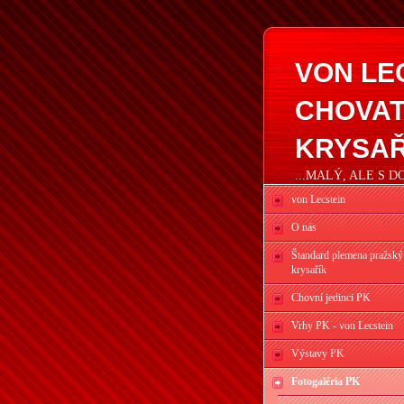
VON LE
CHOVAT
KRYSAŘ
...MALÝ, ALE S 
von Lecstein
O nás
Štandard plemena pražský
krysařík
Chovní jedinci PK
Vrhy PK - von Lecstein
Výstavy PK
Fotogaléria PK