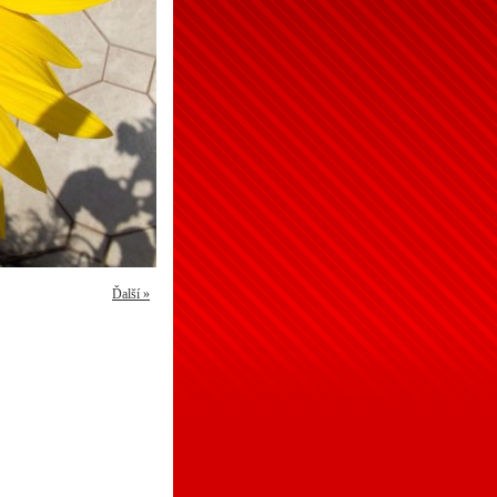
Ďalší »