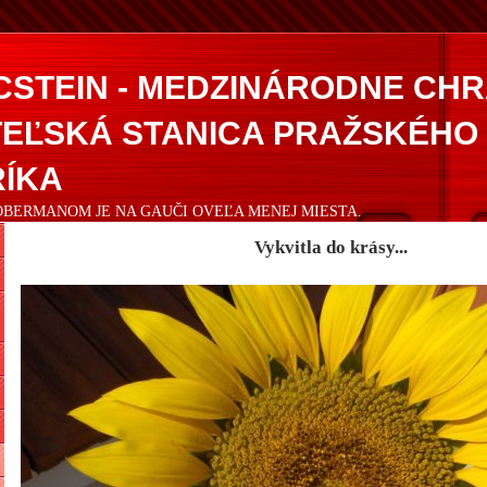
CSTEIN - MEDZINÁRODNE CH
EĽSKÁ STANICA PRAŽSKÉHO
ÍKA
DOBERMANOM JE NA GAUČI OVEĽA MENEJ MIESTA.
Vykvitla do krásy...