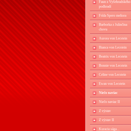
Faun z Vyšehradského
podhradí
Frída Spero meliora
Barborka z Julinčina
chovu
Aurora von Lecstein
Bianca von Lecstein
Beatrix von Lecstein
Bonnie von Lecstein
Celine von Lecstein
Ewan von Lecstein
Niečo naviac
Niečo naviac II
Z výstav
Z výstav II
Kuracia sága...