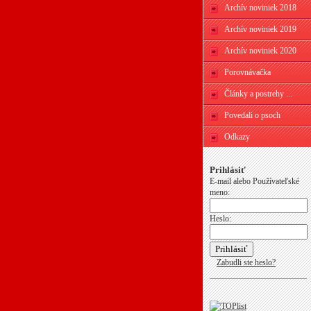
Archív noviniek 2018
Archív noviniek 2019
Archív noviniek 2020
Porovnávačka
Články a postrehy ...
Povedali o psoch
Odkazy
Prihlásiť
E-mail alebo Používateľské
meno:
Heslo:
Zabudli ste heslo?