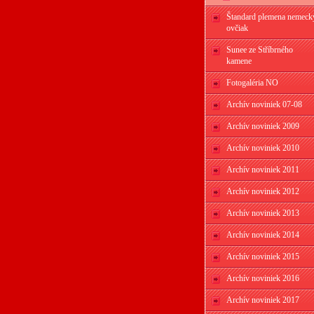
Štandard plemena nemeck
ovčiak
Sunee ze Stříbrného
kamene
Fotogaléria NO
Archív noviniek 07-08
Archív noviniek 2009
Archív noviniek 2010
Archív noviniek 2011
Archív noviniek 2012
Archív noviniek 2013
Archív noviniek 2014
Archív noviniek 2015
Archív noviniek 2016
Archív noviniek 2017