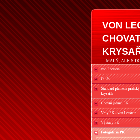
VON LE
CHOVAT
KRYSAŘ
...MALÝ, ALE S 
von Lecstein
O nás
Štandard plemena pražský
krysařík
Chovní jedinci PK
Vrhy PK - von Lecstein
Výstavy PK
Fotogaléria PK