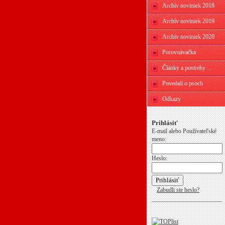
Archív noviniek 2018
Archív noviniek 2019
Archív noviniek 2020
Porovnávačka
Články a postrehy ...
Povedali o psoch
Odkazy
Prihlásiť
E-mail alebo Používateľské
meno:
Heslo:
Zabudli ste heslo?