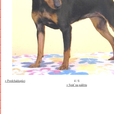
« Predchádzajúci
4 / 6
« Späť na galériu