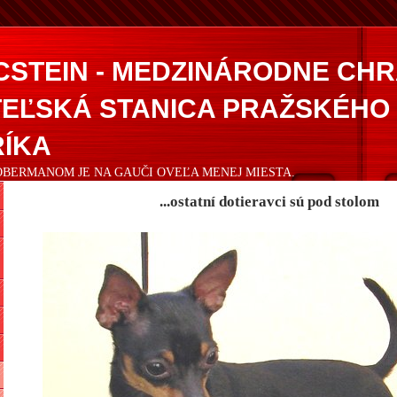
CSTEIN - MEDZINÁRODNE CH
EĽSKÁ STANICA PRAŽSKÉHO
ÍKA
DOBERMANOM JE NA GAUČI OVEĽA MENEJ MIESTA.
...ostatní dotieravci sú pod stolom