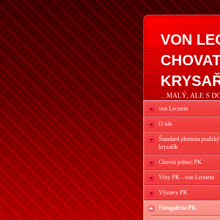
VON LE
CHOVAT
KRYSAŘ
...MALÝ, ALE S 
von Lecstein
O nás
Štandard plemena pražský
krysařík
Chovní jedinci PK
Vrhy PK - von Lecstein
Výstavy PK
Fotogaléria PK