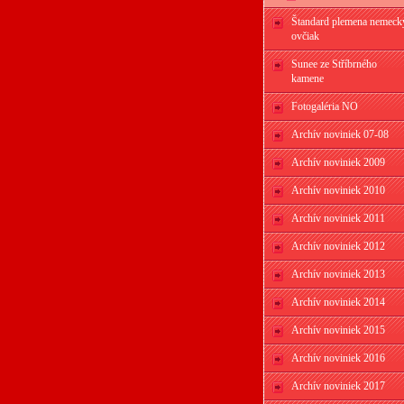
Štandard plemena nemeck
ovčiak
Sunee ze Stříbrného
kamene
Fotogaléria NO
Archív noviniek 07-08
Archív noviniek 2009
Archív noviniek 2010
Archív noviniek 2011
Archív noviniek 2012
Archív noviniek 2013
Archív noviniek 2014
Archív noviniek 2015
Archív noviniek 2016
Archív noviniek 2017