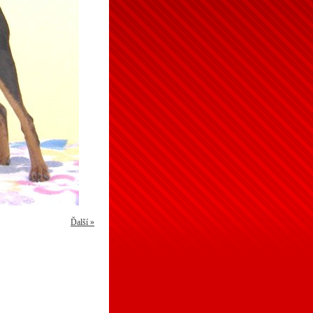
Ďalší »