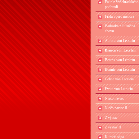
Faun z Vyšehradského
podhradí
Frída Spero meliora
Barborka z Julinčina
chovu
Aurora von Lecstein
Bianca von Lecstein
Beatrix von Lecstein
Bonnie von Lecstein
Celine von Lecstein
Ewan von Lecstein
Niečo naviac
Niečo naviac II
Z výstav
Z výstav II
Kuracia sága...