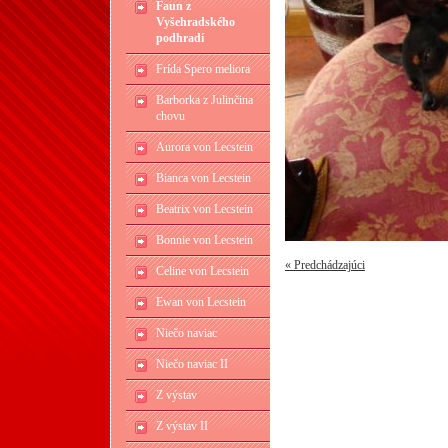
Faun z
Vyšehradského
podhradí
Frída Spero meliora
Barborka z Julinčina
chovu
Aurora von Lecstein
Bianca von Lecstein
Beatrix von Lecstein
Bonnie von Lecstein
« Predchádzajúci
Celine von Lecstein
Ewan von Lecstein
Niečo naviac
Niečo naviac II
Z výstav
Z výstav II