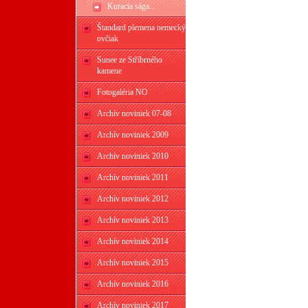
Kuracia sága...
Štandard plemena nemecký
ovčiak
Sunee ze Stříbrného
kamene
Fotogaléria NO
Archív noviniek 07-08
Archív noviniek 2009
Archív noviniek 2010
Archív noviniek 2011
Archív noviniek 2012
Archív noviniek 2013
Archív noviniek 2014
Archív noviniek 2015
Archív noviniek 2016
Archív noviniek 2017