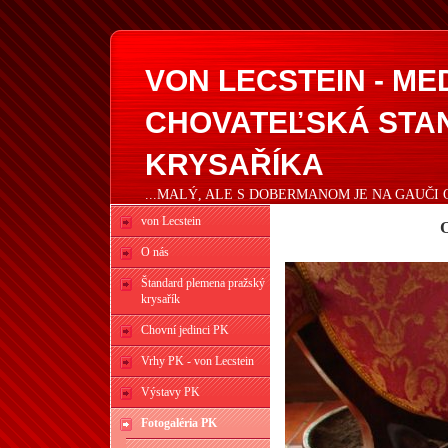
VON LECSTEIN - M
CHOVATEĽSKÁ STA
KRYSAŘÍKA
...MALÝ, ALE S DOBERMANOM JE NA GAUČI 
von Lecstein
O
O nás
Štandard plemena pražský
krysařík
Chovní jedinci PK
Vrhy PK - von Lecstein
Výstavy PK
Fotogaléria PK