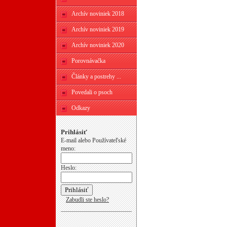
Archív noviniek 2018
Archív noviniek 2019
Archív noviniek 2020
Porovnávačka
Články a postrehy ...
Povedali o psoch
Odkazy
Prihlásiť
E-mail alebo Používateľské
meno:
Heslo:
Zabudli ste heslo?