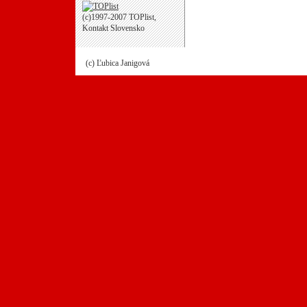
(c)1997-2007 TOPlist,
Kontakt Slovensko
(c) Ľubica Janigová