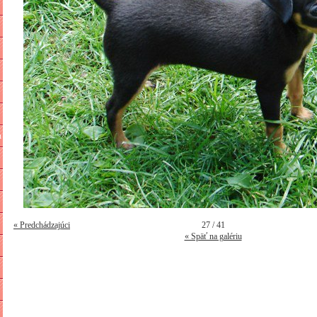
n
« Predchádzajúci
27 / 41
« Späť na galériu