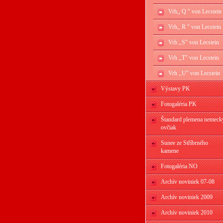
Vrh,, Q " von Lecstein
Vrh,, R " von Lecstein
Vrh ,,S" von Lecstein
Vrh ,,T" von Lecstein
Vrh ,,U" von Lecstein
Výstavy PK
Fotogaléria PK
Štandard plemena nemeck
ovčiak
Sunee ze Stříbrného
kamene
Fotogaléria NO
Archív noviniek 07-08
Archív noviniek 2009
Archív noviniek 2010