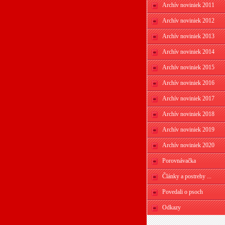
Archív noviniek 2011
Archív noviniek 2012
Archív noviniek 2013
Archív noviniek 2014
Archív noviniek 2015
Archív noviniek 2016
Archív noviniek 2017
Archív noviniek 2018
Archív noviniek 2019
Archív noviniek 2020
Porovnávačka
Články a postrehy ...
Povedali o psoch
Odkazy