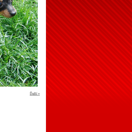
Ďalší »