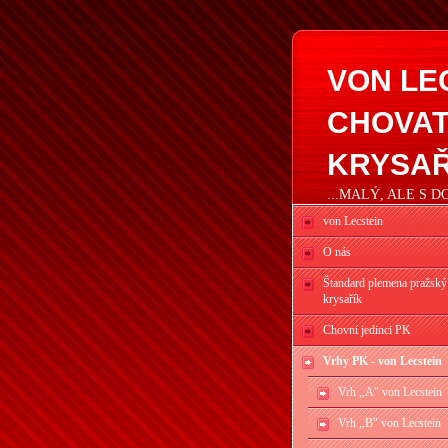
VON LE
CHOVAT
KRYSAŘ
...MALÝ, ALE S 
von Lecstein
O nás
Štandard plemena pražský
krysařík
Chovní jedinci PK
Vrhy PK - von Lecstein
Vrh ,,A" von Lecstein
Vrh ,,B" von Lecstein