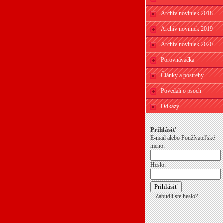
Archív noviniek 2018
Archív noviniek 2019
Archív noviniek 2020
Porovnávačka
Články a postrehy ...
Povedali o psoch
Odkazy
Prihlásiť
E-mail alebo Používateľské
meno:
Heslo:
Zabudli ste heslo?