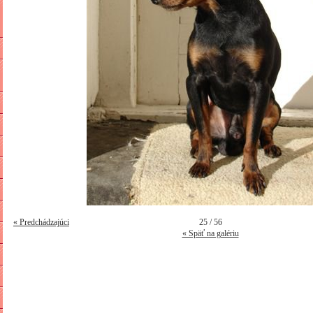
« Predchádzajúci
25 / 56
« Späť na galériu