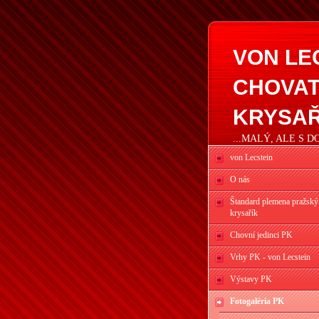
VON LE
CHOVAT
KRYSAŘ
...MALÝ, ALE S 
von Lecstein
O nás
Štandard plemena pražský
krysařík
Chovní jedinci PK
Vrhy PK - von Lecstein
Výstavy PK
Fotogaléria PK