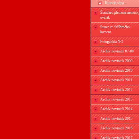
Kuracia sága...
Štandard plemena nemeck
ovčiak
Sunee ze Stříbrného
kamene
Fotogaléria NO
Archív noviniek 07-08
Archív noviniek 2009
Archív noviniek 2010
Archív noviniek 2011
Archív noviniek 2012
Archív noviniek 2013
Archív noviniek 2014
Archív noviniek 2015
Archív noviniek 2016
Archív noviniek 2017