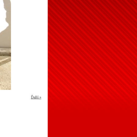
Ďalší »