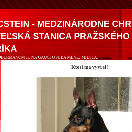
CSTEIN - MEDZINÁRODNE CH
EĽSKÁ STANICA PRAŽSKÉHO
ÍKA
DOBERMANOM JE NA GAUČI OVEĽA MENEJ MIESTA.
Ktosi ma vyvrel!