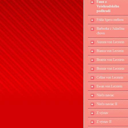
Faun z
Vyšehradského
podhradí
Frída Spero meliora
Barborka z Julinčina
chovu
Aurora von Lecstein
Bianca von Lecstein
Beatrix von Lecstein
Bonnie von Lecstein
Celine von Lecstein
Ewan von Lecstein
Niečo naviac
Niečo naviac II
Z výstav
Z výstav II