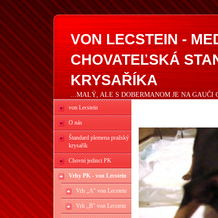
VON LECSTEIN - M
CHOVATEĽSKÁ STA
KRYSAŘÍKA
...MALÝ, ALE S DOBERMANOM JE NA GAUČI 
von Lecstein
O nás
Štandard plemena pražský
krysařík
Chovní jedinci PK
Vrhy PK - von Lecstein
Vrh ,,A" von Lecstein
Vrh ,,B" von Lecstein