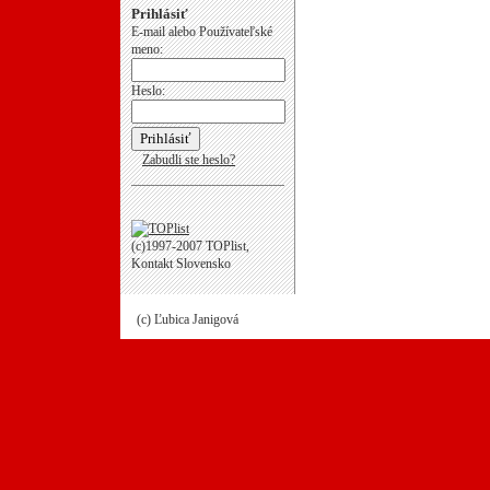
Prihlásiť
E-mail alebo Používateľské
meno:
Heslo:
Zabudli ste heslo?
(c)1997-2007 TOPlist,
Kontakt Slovensko
(c) Ľubica Janigová