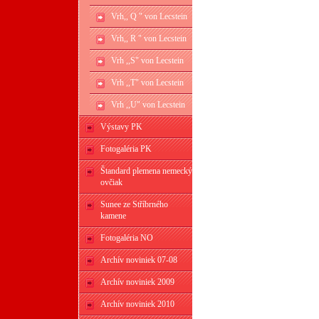
Vrh,, Q " von Lecstein
Vrh,, R " von Lecstein
Vrh ,,S" von Lecstein
Vrh ,,T" von Lecstein
Vrh ,,U" von Lecstein
Výstavy PK
Fotogaléria PK
Štandard plemena nemecký
ovčiak
Sunee ze Stříbrného
kamene
Fotogaléria NO
Archív noviniek 07-08
Archív noviniek 2009
Archív noviniek 2010