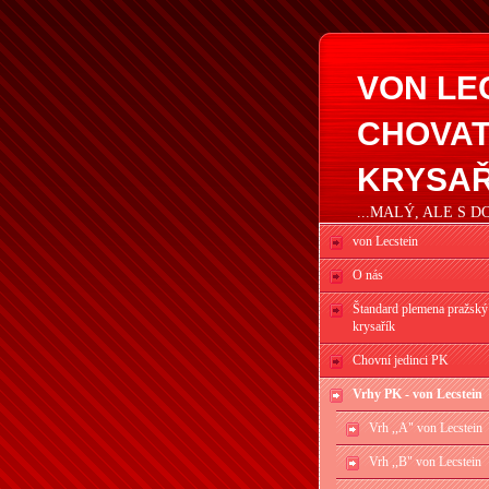
VON LE
CHOVAT
KRYSAŘ
...MALÝ, ALE S 
von Lecstein
O nás
Štandard plemena pražský
krysařík
Chovní jedinci PK
Vrhy PK - von Lecstein
Vrh ,,A" von Lecstein
Vrh ,,B" von Lecstein