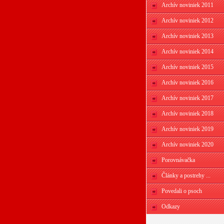
Archív noviniek 2011
Archív noviniek 2012
Archív noviniek 2013
Archív noviniek 2014
Archív noviniek 2015
Archív noviniek 2016
Archív noviniek 2017
Archív noviniek 2018
Archív noviniek 2019
Archív noviniek 2020
Porovnávačka
Články a postrehy ...
Povedali o psoch
Odkazy