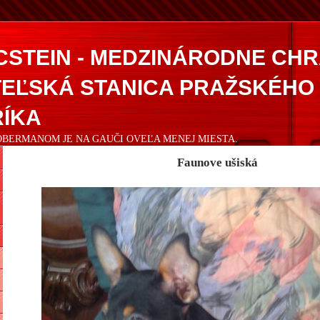
CSTEIN - MEDZINÁRODNE CH
EĽSKÁ STANICA PRAŽSKÉHO
ÍKA
DOBERMANOM JE NA GAUČI OVEĽA MENEJ MIESTA.
Faunove ušiská