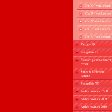
Vrh,, Q " von Lecstein
Vrh,, R " von Lecstein
Vrh ,,S" von Lecstein
Vrh ,,T" von Lecstein
Vrh ,,U" von Lecstein
Výstavy PK
Fotogaléria PK
Štandard plemena nemeck
ovčiak
Sunee ze Stříbrného
kamene
Fotogaléria NO
Archív noviniek 07-08
Archív noviniek 2009
Archív noviniek 2010