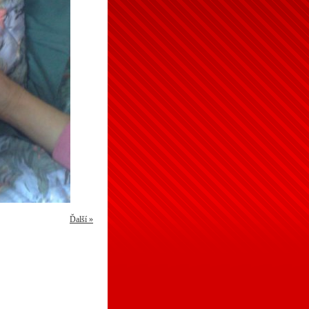
Ďalší »