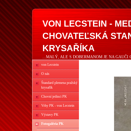
VON LECSTEIN - M
CHOVATEĽSKÁ STA
KRYSAŘÍKA
...MALÝ, ALE S DOBERMANOM JE NA GAUČI 
von Lecstein
O nás
Štandard plemena pražský
krysařík
Chovní jedinci PK
Vrhy PK - von Lecstein
Výstavy PK
Fotogaléria PK