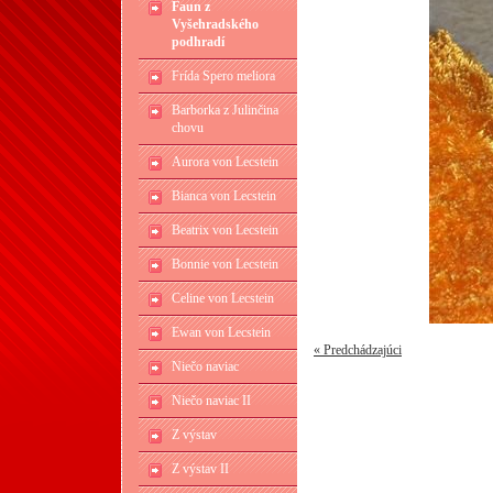
Faun z
Vyšehradského
podhradí
Frída Spero meliora
Barborka z Julinčina
chovu
Aurora von Lecstein
Bianca von Lecstein
Beatrix von Lecstein
Bonnie von Lecstein
Celine von Lecstein
Ewan von Lecstein
« Predchádzajúci
Niečo naviac
Niečo naviac II
Z výstav
Z výstav II