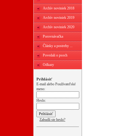
Archív noviniek 2018
Archív noviniek 2019
Archív noviniek 2020
Porovnávačka
Články a postrehy ...
Povedali o psoch
Odkazy
Prihlásiť
E-mail alebo Používateľské
meno:
Heslo:
Zabudli ste heslo?