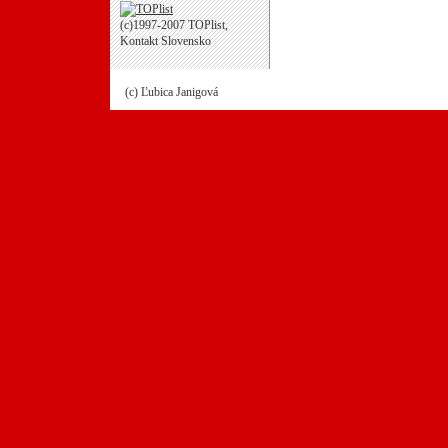
(c)1997-2007 TOPlist,
Kontakt Slovensko
(c) Ľubica Janigová