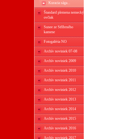
Kuracia sága...
Štandard plemena nemecký
ovčiak
Sunee ze Stříbrného
kamene
Fotogaléria NO
Archív noviniek 07-08
Archív noviniek 2009
Archív noviniek 2010
Archív noviniek 2011
Archív noviniek 2012
Archív noviniek 2013
Archív noviniek 2014
Archív noviniek 2015
Archív noviniek 2016
Archív noviniek 2017