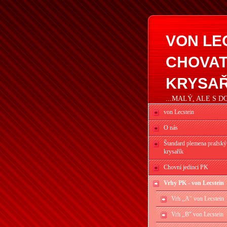
VON LE
CHOVAT
KRYSAŘ
...MALÝ, ALE S 
von Lecstein
O nás
Štandard plemena pražský
krysařík
Chovní jedinci PK
Vrhy PK - von Lecstein
Vrh ,,A" von Lecstein
Vrh ,,B" von Lecstein