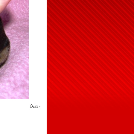
Ďalší »