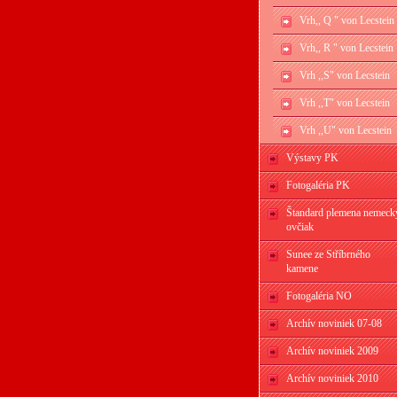
Vrh,, Q " von Lecstein
Vrh,, R " von Lecstein
Vrh ,,S" von Lecstein
Vrh ,,T" von Lecstein
Vrh ,,U" von Lecstein
Výstavy PK
Fotogaléria PK
Štandard plemena nemeck
ovčiak
Sunee ze Stříbrného
kamene
Fotogaléria NO
Archív noviniek 07-08
Archív noviniek 2009
Archív noviniek 2010