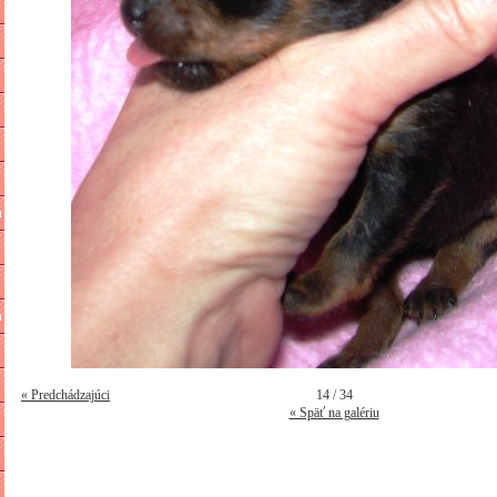
n
n
« Predchádzajúci
14 / 34
« Späť na galériu