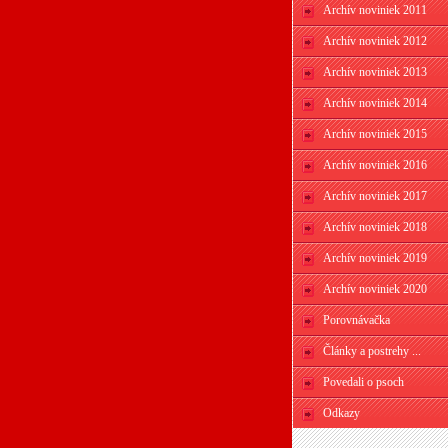
Archív noviniek 2011
Archív noviniek 2012
Archív noviniek 2013
Archív noviniek 2014
Archív noviniek 2015
Archív noviniek 2016
Archív noviniek 2017
Archív noviniek 2018
Archív noviniek 2019
Archív noviniek 2020
Porovnávačka
Články a postrehy ...
Povedali o psoch
Odkazy