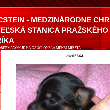
CSTEIN - MEDZINÁRODNE CH
EĽSKÁ STANICA PRAŽSKÉHO
ÍKA
DOBERMANOM JE NA GAUČI OVEĽA MENEJ MIESTA.
dsc06564