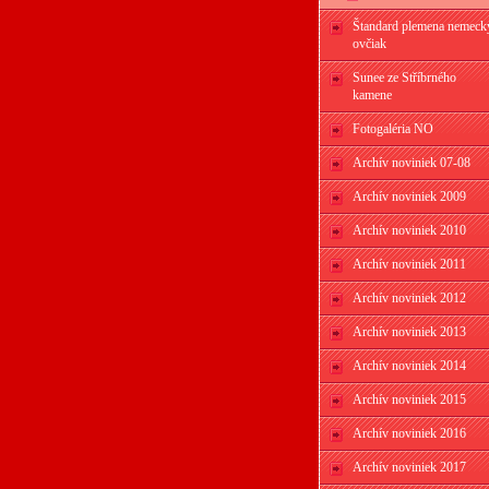
Štandard plemena nemeck
ovčiak
Sunee ze Stříbrného
kamene
Fotogaléria NO
Archív noviniek 07-08
Archív noviniek 2009
Archív noviniek 2010
Archív noviniek 2011
Archív noviniek 2012
Archív noviniek 2013
Archív noviniek 2014
Archív noviniek 2015
Archív noviniek 2016
Archív noviniek 2017