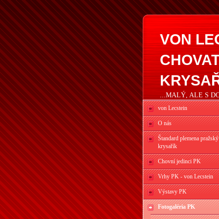
VON LE
CHOVAT
KRYSAŘ
...MALÝ, ALE S 
von Lecstein
O nás
Štandard plemena pražský
krysařík
Chovní jedinci PK
Vrhy PK - von Lecstein
Výstavy PK
Fotogaléria PK