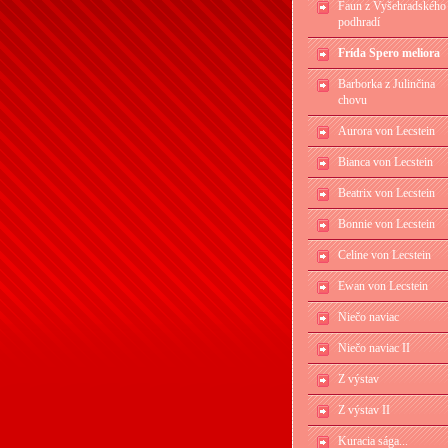
Faun z Vyšehradského
podhradí
Frída Spero meliora
Barborka z Julinčina
chovu
Aurora von Lecstein
Bianca von Lecstein
Beatrix von Lecstein
Bonnie von Lecstein
Celine von Lecstein
Ewan von Lecstein
Niečo naviac
Niečo naviac II
Z výstav
Z výstav II
Kuracia sága...