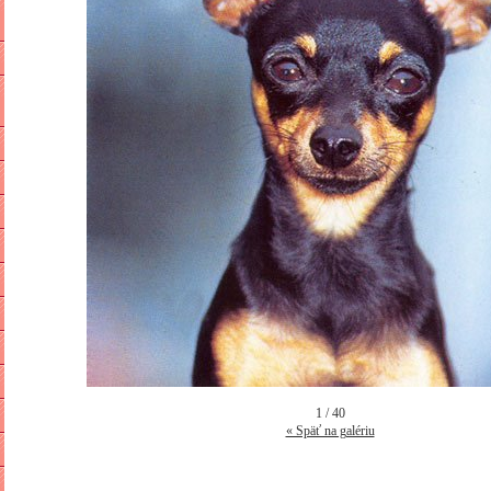
1 / 40
« Späť na galériu