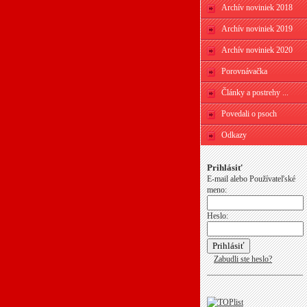
Archív noviniek 2018
Archív noviniek 2019
Archív noviniek 2020
Porovnávačka
Články a postrehy ...
Povedali o psoch
Odkazy
Prihlásiť
E-mail alebo Používateľské
meno:
Heslo:
Zabudli ste heslo?