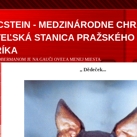
CSTEIN - MEDZINÁRODNE CH
EĽSKÁ STANICA PRAŽSKÉHO
ÍKA
DOBERMANOM JE NA GAUČI OVEĽA MENEJ MIESTA.
,, Dědeček...