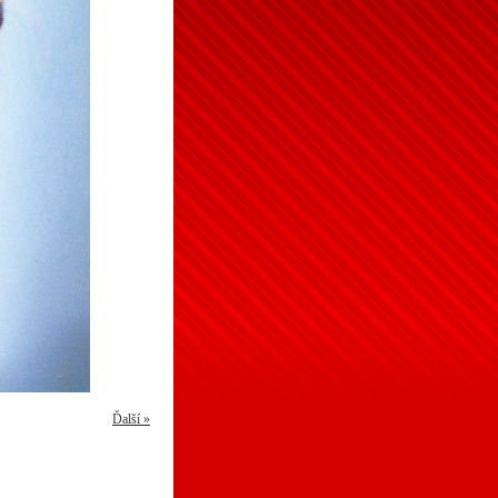
Ďalší »