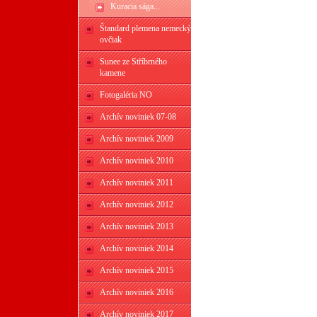
Kuracia sága...
Štandard plemena nemecký
ovčiak
Sunee ze Stříbrného
kamene
Fotogaléria NO
Archív noviniek 07-08
Archív noviniek 2009
Archív noviniek 2010
Archív noviniek 2011
Archív noviniek 2012
Archív noviniek 2013
Archív noviniek 2014
Archív noviniek 2015
Archív noviniek 2016
Archív noviniek 2017