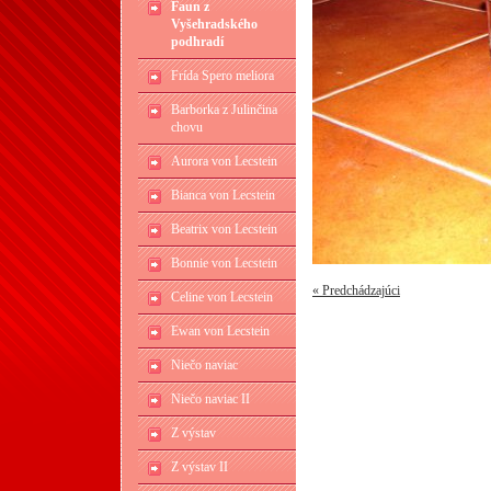
Faun z
Vyšehradského
podhradí
Frída Spero meliora
Barborka z Julinčina
chovu
Aurora von Lecstein
Bianca von Lecstein
Beatrix von Lecstein
Bonnie von Lecstein
« Predchádzajúci
Celine von Lecstein
Ewan von Lecstein
Niečo naviac
Niečo naviac II
Z výstav
Z výstav II