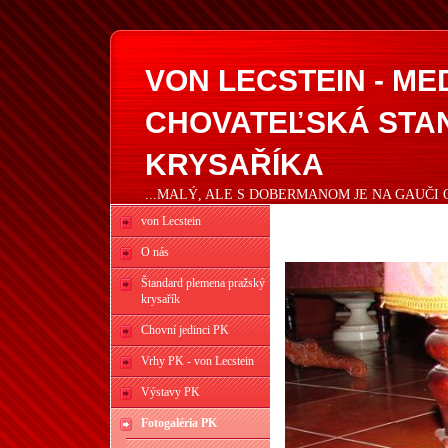
VON LECSTEIN - M
CHOVATEĽSKÁ STA
KRYSAŘÍKA
...MALÝ, ALE S DOBERMANOM JE NA GAUČI 
von Lecstein
O nás
Štandard plemena pražský
krysařík
Chovní jedinci PK
Vrhy PK - von Lecstein
Výstavy PK
Fotogaléria PK