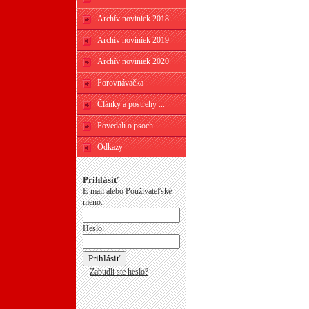
Archív noviniek 2018
Archív noviniek 2019
Archív noviniek 2020
Porovnávačka
Články a postrehy ...
Povedali o psoch
Odkazy
Prihlásiť
E-mail alebo Používateľské
meno:
Heslo:
Zabudli ste heslo?