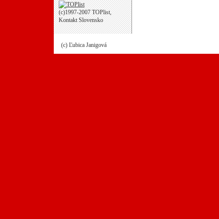
(c)1997-2007 TOPlist,
Kontakt Slovensko
(c) Ľubica Janigová