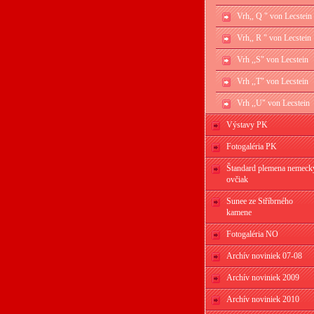
Vrh,, Q " von Lecstein
Vrh,, R " von Lecstein
Vrh ,,S" von Lecstein
Vrh ,,T" von Lecstein
Vrh ,,U" von Lecstein
Výstavy PK
Fotogaléria PK
Štandard plemena nemeck
ovčiak
Sunee ze Stříbrného
kamene
Fotogaléria NO
Archív noviniek 07-08
Archív noviniek 2009
Archív noviniek 2010