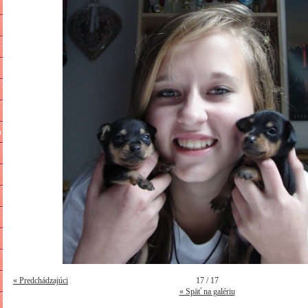
n
n
« Predchádzajúci
17 / 17
« Späť na galériu