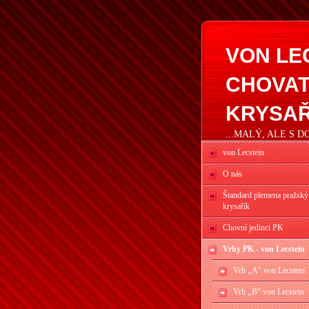
VON LE
CHOVAT
KRYSAŘ
...MALÝ, ALE S 
von Lecstein
O nás
Štandard plemena pražský
krysařík
Chovní jedinci PK
Vrhy PK - von Lecstein
Vrh ,,A" von Lecstein
Vrh ,,B" von Lecstein