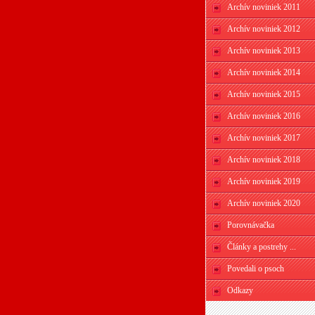
Archív noviniek 2011
Archív noviniek 2012
Archív noviniek 2013
Archív noviniek 2014
Archív noviniek 2015
Archív noviniek 2016
Archív noviniek 2017
Archív noviniek 2018
Archív noviniek 2019
Archív noviniek 2020
Porovnávačka
Články a postrehy ...
Povedali o psoch
Odkazy