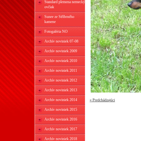
Štandard plemena nemecký
ovčiak
Sunee ze Stříbrného
kamene
Fotogaléria NO
Archív noviniek 07-08
Archív noviniek 2009
Archív noviniek 2010
Archív noviniek 2011
Archív noviniek 2012
Archív noviniek 2013
Archív noviniek 2014
« Predchádzajúci
Archív noviniek 2015
Archív noviniek 2016
Archív noviniek 2017
Archív noviniek 2018