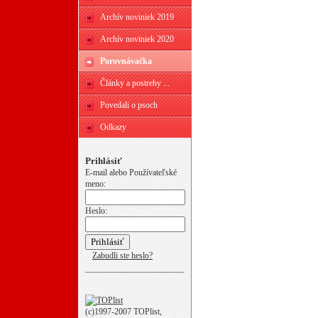
Archív noviniek 2019
Archív noviniek 2020
Porovnávačka
Články a postrehy ...
Povedali o psoch
Odkazy
Prihlásiť
E-mail alebo Používateľské
meno:
Heslo:
Zabudli ste heslo?
(c)1997-2007 TOPlist,