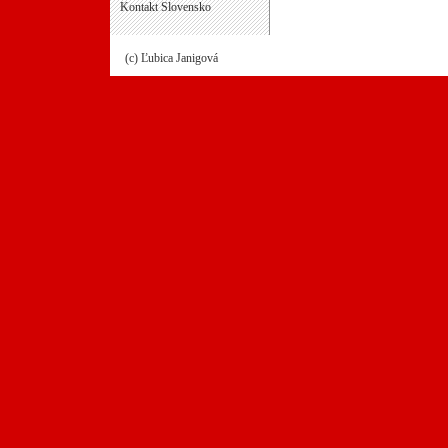
Kontakt Slovensko
(c) Ľubica Janigová