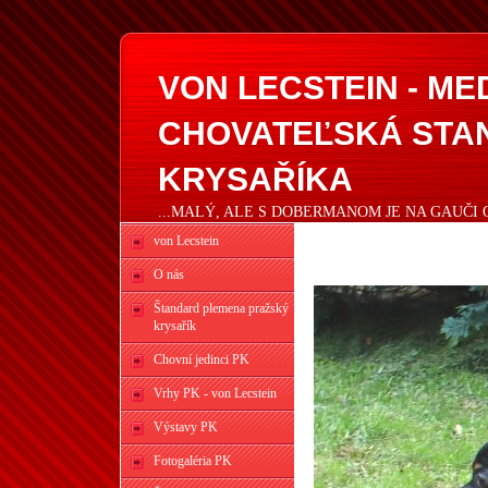
VON LECSTEIN - M
CHOVATEĽSKÁ STA
KRYSAŘÍKA
...MALÝ, ALE S DOBERMANOM JE NA GAUČI 
von Lecstein
O nás
Štandard plemena pražský
krysařík
Chovní jedinci PK
Vrhy PK - von Lecstein
Výstavy PK
Fotogaléria PK