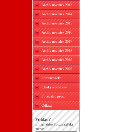
Archív noviniek 2013
Archív noviniek 2014
Archív noviniek 2015
Archív noviniek 2016
Archív noviniek 2017
Archív noviniek 2018
Archív noviniek 2019
Archív noviniek 2020
Porovnávačka
Články a postrehy ...
Povedali o psoch
Odkazy
Prihlásiť
E-mail alebo Používateľské
meno: