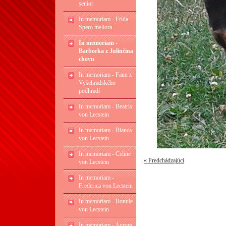
senior
In memoriam - Frída
Spero meliora
In memoriam -
Barborka z Julinčina
chovu
In memoriam - Faun z
Vyšehradského
podhradí
In memoriam - Beatrix
von Lecstein
In memoriam - Bianca
von Lecstein
In memoriam - Celine
« Predchádzajúci
von Lecstein
In memoriam -
Frederica von Lecstein
In memoriam - Bonnie
von Lecstein
In memoriam - Aurora