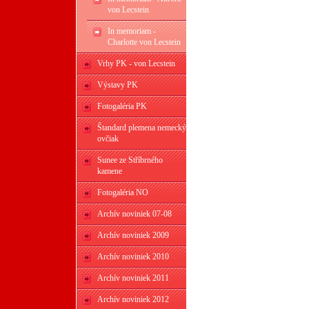
von Lecstein
In memoriam -
Charlotte von Lecstein
Vrhy PK - von Lecstein
Výstavy PK
Fotogaléria PK
Štandard plemena nemecký
ovčiak
Sunee ze Stříbrného
kamene
Fotogaléria NO
Archív noviniek 07-08
Archív noviniek 2009
Archív noviniek 2010
Archív noviniek 2011
Archív noviniek 2012