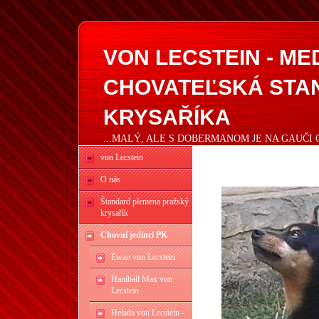
VON LECSTEIN - M
CHOVATEĽSKÁ STA
KRYSAŘÍKA
...MALÝ, ALE S DOBERMANOM JE NA GAUČI 
von Lecstein
O nás
Štandard plemena pražský
krysařík
Chovní jedinci PK
Ewan von Lecstein
Haniball Max von
Lecstein
Helada von Lecstein -