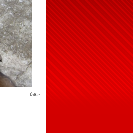
Ďalší »