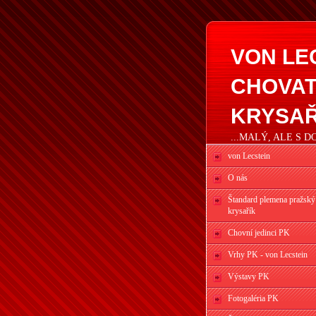
VON LE
CHOVAT
KRYSAŘ
...MALÝ, ALE S 
von Lecstein
O nás
Štandard plemena pražský
krysařík
Chovní jedinci PK
Vrhy PK - von Lecstein
Výstavy PK
Fotogaléria PK