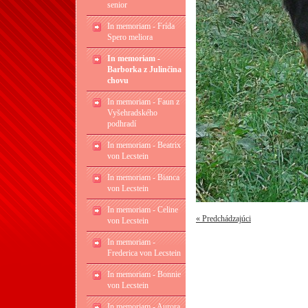
senior
In memoriam - Frída
Spero meliora
In memoriam -
Barborka z Julinčina
chovu
In memoriam - Faun z
Vyšehradského
podhradí
In memoriam - Beatrix
von Lecstein
In memoriam - Bianca
von Lecstein
In memoriam - Celine
« Predchádzajúci
von Lecstein
In memoriam -
Frederica von Lecstein
In memoriam - Bonnie
von Lecstein
In memoriam - Aurora