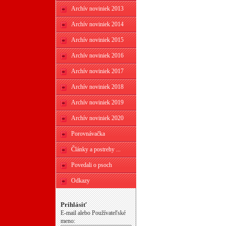
Archív noviniek 2013
Archív noviniek 2014
Archív noviniek 2015
Archív noviniek 2016
Archív noviniek 2017
Archív noviniek 2018
Archív noviniek 2019
Archív noviniek 2020
Porovnávačka
Články a postrehy ...
Povedali o psoch
Odkazy
Prihlásiť
E-mail alebo Používateľské
meno: