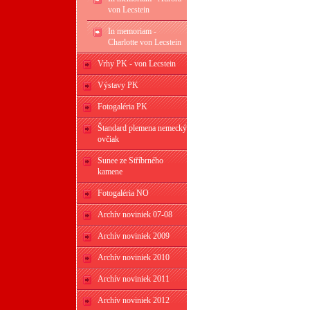
von Lecstein
In memoriam -
Charlotte von Lecstein
Vrhy PK - von Lecstein
Výstavy PK
Fotogaléria PK
Štandard plemena nemecký
ovčiak
Sunee ze Stříbrného
kamene
Fotogaléria NO
Archív noviniek 07-08
Archív noviniek 2009
Archív noviniek 2010
Archív noviniek 2011
Archív noviniek 2012