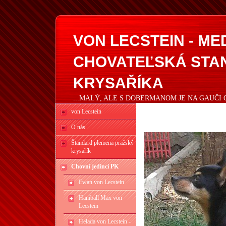
VON LECSTEIN - M
CHOVATEĽSKÁ STA
KRYSAŘÍKA
...MALÝ, ALE S DOBERMANOM JE NA GAUČI 
von Lecstein
O nás
Štandard plemena pražský
krysařík
Chovní jedinci PK
Ewan von Lecstein
Haniball Max von
Lecstein
Helada von Lecstein -